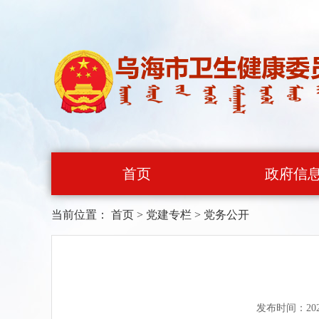
首页
政府信
当前位置：
首页
>
党建专栏
>
党务公开
发布时间：202