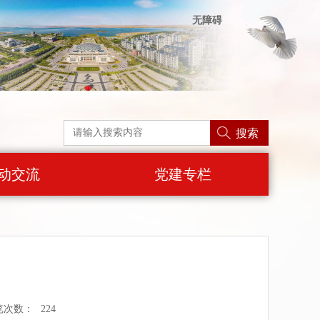
无障碍
搜索
动交流
党建专栏
览次数：
224