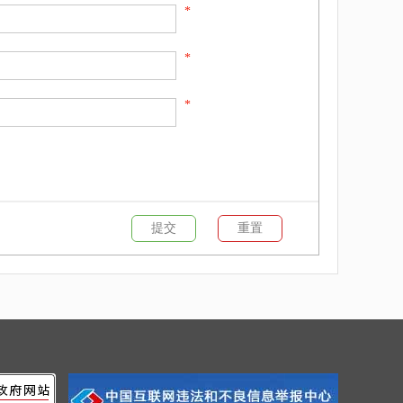
*
*
*