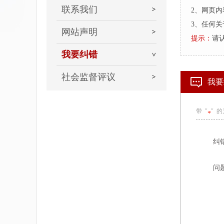
联系我们
2、网页
3、任何
网站声明
提示：
请
我要纠错
社会监督评议
我要
带 "
" 
*
纠
问