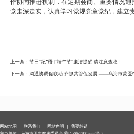
作协同推进机制，在定期会商、重要情况通
党走深走实，认真学习党规党章党纪，建立
上一条：
节日“纪”语 |“端午节”廉洁提醒 请注意查收！
下一条：
沟通协调促联动 齐抓共管促发展 ——乌海市蒙
网站地图
|
联系我们
|
网站声明
|
我要纠错
主办单位：乌海市卫生健康委员会
蒙ICP备17005657号-2