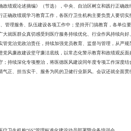
政绩观论述摘编》（节选），中央、自治区树立和践行正确政
行正确政绩观学习教育工作，各医疗卫生机构主要负责人要切实扛
疗、管理服务、队伍建设各项工作中；坚持开门搞教育，各单位
广大就医群众真切感受到医疗服务持续优化、行业作风持续向好
实管党治党政治责任，持续加强党员教育、监督与管理，从严规
进党风廉政建设坚守廉洁底线，以常态化警示教育和政绩观反面
守；持续深化专项整治，将医德医风建设同年度专项工作深度结
清气正、担当实干、服务为民的卫健行业新风。会议还就全面贯
医疗卫生机构“6S”管理标准化建设动员部署暨业务培训会