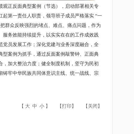
绩观正反面典型案例（节选），启动部署相关专
起第一责任人职责，领导班子成员严格落实 “一
要把群众反映强烈的堵点、难点、痛点问题，作为
、服务效能持续提升，以实实在在的工作成效践
范党员发展工作；深化党建与业务深度融合，全
典型案例为抓手，通过反面案例敲警钟、正面典
合，加大整治力度；健全制度机制，坚守为民初
彻铸牢中华民族共同体意识主线、统一战线、宗
【
大
中
小
】
【
打印
】
【
关闭
】