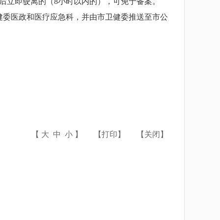
后立即驶离的（8小时以内的），可免于备案。
健委医政和医疗应急科，并由市卫健委推送至市公
【
大
中
小
】
【
打印
】
【
关闭
】