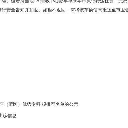
续。但若持当地120急救中心派车单来本市执行转运任务，完成
行安全告知并劝返。如拒不返回，需将该车辆信息报送至市卫
医（蒙医）优势专科 拟推荐名单的公示
出诊信息