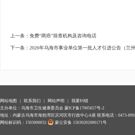
上一条：
免费“两癌”筛查机构及咨询电话
下一条：
2026年乌海市事业单位第一批人才引进公告（兰
网站地图
|
联系我们
|
网站声明
|
我要纠错
主办单位：乌海市卫生健康委员会
蒙ICP备17005657号-2
地址：内蒙古乌海市海勃湾区滨河区市行政中心A座 联系电话：0473-8992278/0
网站标识码：1503000032
蒙公安备 15030202000171号