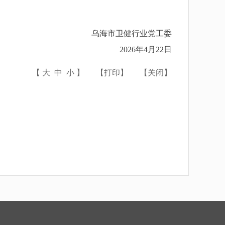
乌海市卫健行业党工委
2026年4月22日
【
大
中
小
】
【
打印
】
【
关闭
】