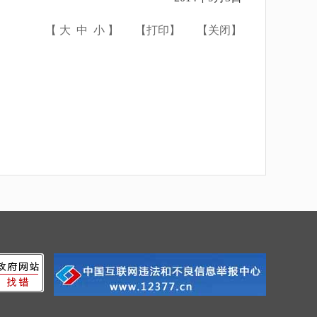
【
大
中
小
】
【
打印
】
【
关闭
】